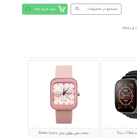
سبد خرید شما
0
 و رسانه
حات بیشتر
نمایش توضیحات بیشتر
T80
ساعت مچی بولون مدل Bolun A637