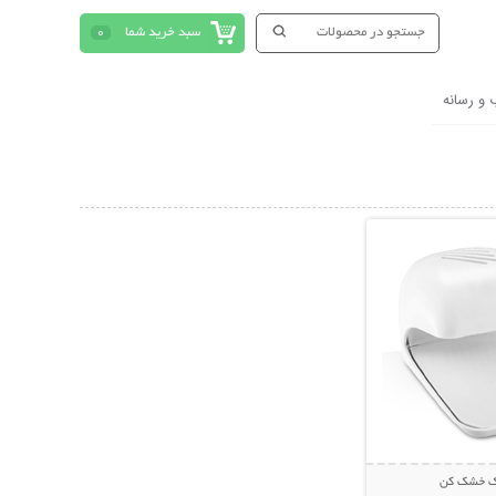
سبد خرید شما
0
 و رسانه
حات بیشتر
اک خشک کن