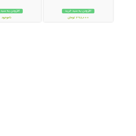
افزودن به سبد خرید
افزودن به سبد 
298,000 تومان
ناموجود
398,000 تومان