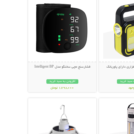
راری دارای پاوربانک
فشارسنج مچی سخنگو مدل Intelligent BP
 سبد خرید
افزودن به سبد خرید
وجود
1,798,000 تومان
حات بیشتر
نمایش توضیحات بیشتر
مان