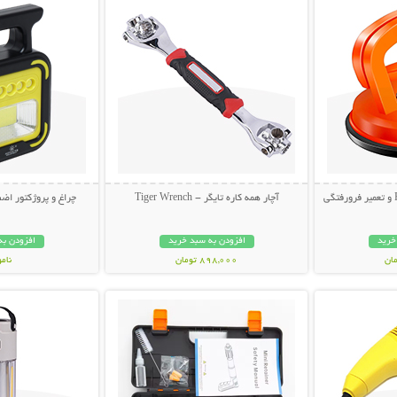
آچار همه کاره تایگر - Tiger Wrench
چراغ و پروژکتور اضط
خرید
افزودن به سبد خرید
افزودن به
898,000 تومان
نام
بیشتر
نمایش توضیحات بیشتر
نمایش توضی
998,000 تو