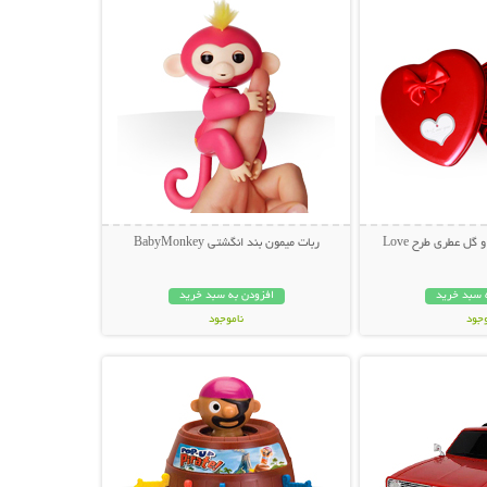
گل عطری طرح Love
ربات میمون بند انگشتی BabyMonkey
 سبد خرید
افزودن به سبد خرید
وجود
ناموجود
حات بیشتر
نمایش توضیحات بیشتر
ان
199,000 تومان