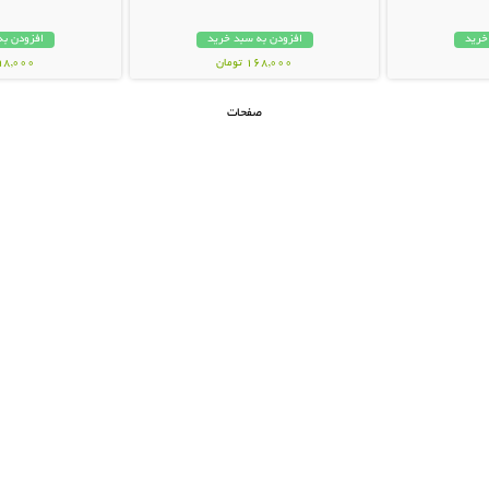
خرید
افزودن به سبد خرید
افزودن به
168,000 تومان
398,000 تو
صفحات