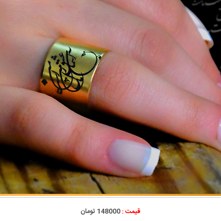
قیمت :
148000 تومان