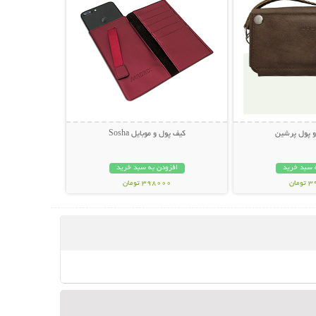
و پول پرشین
کیف پول و موبایل Sosha
 سبد خرید
افزودن به سبد خرید
مان
398000 تومان