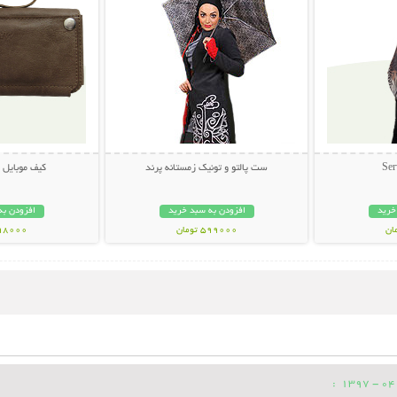
ست پالتو و تونیک زمستانه پرند
کیف موبایل 
خرید
افزودن به سبد خرید
افزودن به
599000 تومان
398000 تو
: