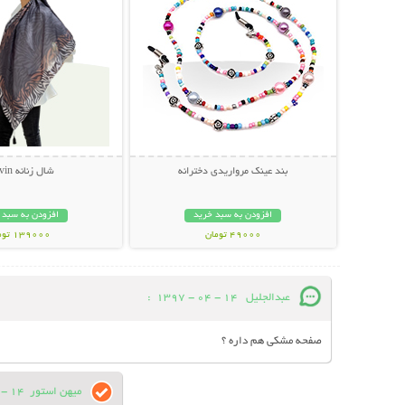
بند عینک مرواریدی دخترانه
شال زنانه Servin
افزودن به سبد خرید
افزودن به سبد 
49000 تومان
139000 تومان
عبدالجلیل
14 - 04 - 1397
:
صفحه مشکی هم داره ؟
میهن استور
14 - 04 - 1397