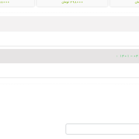
298000 تومان
998000 تو
: