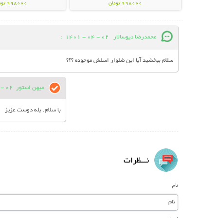
998000 تومان
998000 تومان
محمدرضا دیوسالار
02 - 04 - 1401
:
سلام ببخشید آیا این شلوار اسلش موجوده ؟؟؟
میهن استور
02 - 04 - 1401
با سلام. بله دوست عزیز
نـــظرات
نام