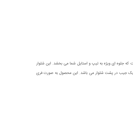
نخ و پنبه درجه یک و طراحی بی نظیر است که جلوه ای ویژه به تیپ و استایل شما می بخشد. این شلوار
 استفاده قرار گیرد. شلوار اسلش مردانه Glory دارای دو جیب در کنار زانو ها و یک جیب در پشت شلوار می باشد. این محصول به صورت فری