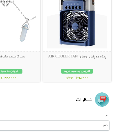
پنکه مه پاش رومیزی AIR COOLER FAN
ست گردنبند مغناطی
افزودن به سبد خرید
افزودن به سبد 
1698000 تومان
248000 تومان
نـــظرات
نام