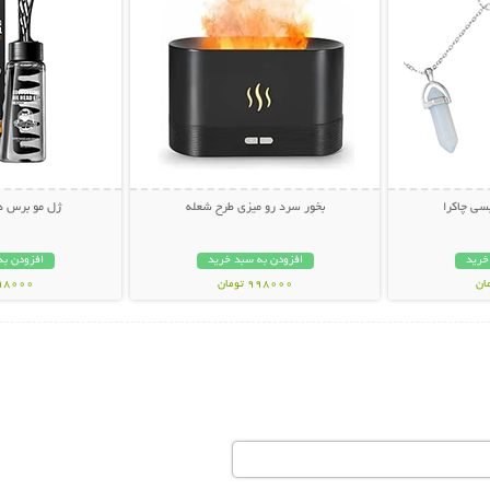
سی چاکرا
بخور سرد رو میزی طرح شعله
ژل مو برس دار OER
خرید
افزودن به سبد خرید
افزودن به
998000 تومان
398000 تو