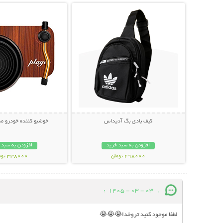
کیف بادی بگ آدیداس
خوشبو کننده خودرو مد
افزودن به سبد خرید
افزودن به سبد 
498000 تومان
338000 تومان
:
03 - 03 - 1405
.
لطفا موجود کنید تروخدا😭😭😭