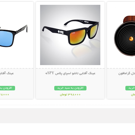
ل گرامافون
عینک آفتابی تاشو اسپای پلاس SPY+
عینک آفتابی PY
خرید
افزودن به سبد خرید
افزودن به
398000 تومان
348000 تو