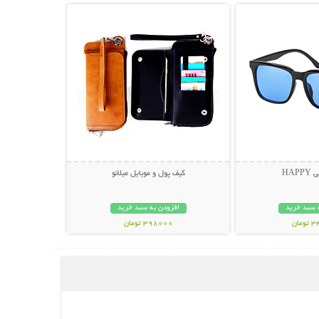
HAP
کیف پول و موبایل میلانو
 سبد خرید
افزودن به سبد خرید
مان
398000 تومان