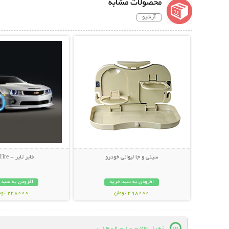
محصولات مشابه
آرشیو
نمایش توضیحات بیشتر
نمایش توضیحات 
سینی و جا لیوانی خودرو
فایر تایر - Fire Tire
افزودن به سبد خرید
افزودن به سبد 
498000 تومان
248000 تومان
زهرا
23 - 10 - 1402
: