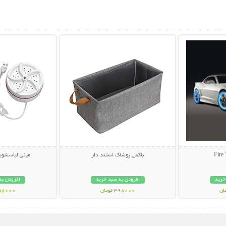
بیشتر
نمایش توضیحات بیشتر
نمایش توضی
باکس پوشاک استند دار
مینی لباسشوی
خرید
افزودن به سبد خرید
افزودن به
398000 تومان
598000 تو