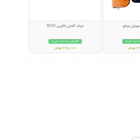
وبایل میلانو
عینک آفتابی لاکچری BENI
 سبد خرید
افزودن به سبد خرید
مان
498000 تومان