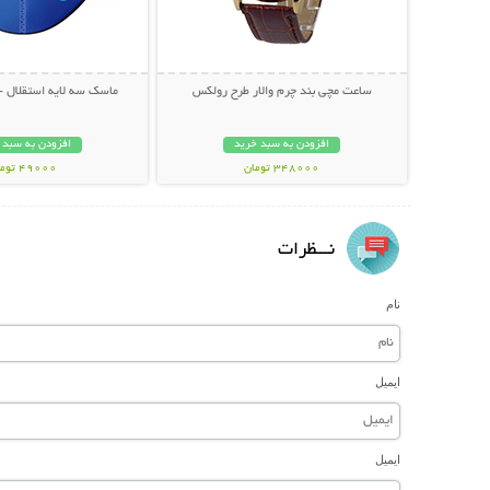
ساعت مچی بند چرم والار طرح رولکس
ماسک سه لایه استقلال - پکیج
افزودن به سبد خرید
افزودن به سبد 
348000 تومان
49000 تومان
نـــظرات
نام
ایمیل
ایمیل