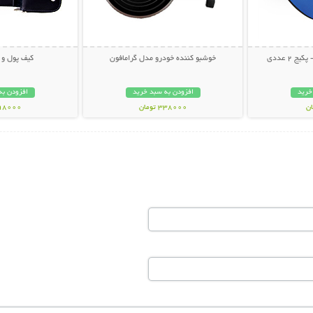
 2 عددی
خوشبو کننده خودرو مدل گرامافون
کیف پول و م
خرید
افزودن به سبد خرید
افزودن به
338000 تومان
398000 تو