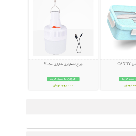
CAND
چراغ اضطراری شارژی V-50
 سبد خرید
افزودن به سبد خرید
مان
998000 تومان