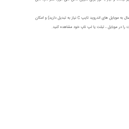
دوربین آندوسکوپ ضدآب (استاندارد IP67) با قطر لنز 7mm و رزولیشن 480x640، قابلیت اتصال به کامپیوتر و گوشی های اندروید معمولی (برای اتصال به موبایل های اندروید تایپ C نیاز به تبدیل دارید) و امکان
را در موبایل ، تبلت یا لپ تاپ خود مشاهده کنید.