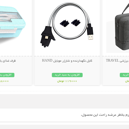
ساک مسافرتی لباس و کفش برزنتی TRAVEL
کابل نگهدارنده و شارژر موبایل HAND
ظرف غذای بامبو Y
خرید
افزودن به سبد خرید
افزودن به
119000 تومان
398000 تو
رم بخاطر عرضه راحت این محصول،