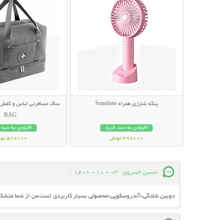
پنکه شارژی همراه Sunshine
BAG
افزودن به سبد خرید
افزودن به سبد 
398000 تومان
598000 تومان
حسین خسروی
03 - 10 - 1401
:
دوبین شلنگی«آندروسکوپی»محصولی بسیار کاربردی است،من از شما متشک