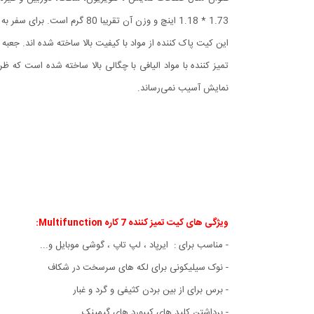
1.73 * 1.18 اینچ و وزن آن تقریبا 80 گرم است. برای سفر به اندازه کافی کوچک است و می توانید آن را حمل کنید. در همین حال، شما همچنین می توانید هر ابزار تمیز کننده ای را به طور جداگانه بیرون بیاورید.
تمیز کننده با مواد الیافی با چگالی بالا ساخته شده است 
نمایش آسیب نمی‌رساند.
ویژگی های کیت تمیز کننده 7 کاره Multifunction:
- مناسب برای : ایرپاد ، لپ تاپ ، گوشی موبایل و...
- نوک سیلیکونی برای لکه های سرسخت در شکاف
- برس برای از بین بردن کثیفی و گرد و غبار
- برداشتن کلید های کیبورد های گیمینک