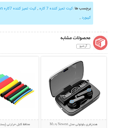
برچسب ها
:
کیت تمیز کننده 7 کاره
,
کیت تمیز کننده 7کاره Multifunction
کیبورد
,
محصولات مشابه
آرشیو
نمایش توضیحات بیشتر
نمایش توضیحات 
هندزفری بلوتوثی مدل M19 Newest
محافظ کابل حرارتی (بسته 100 عدد