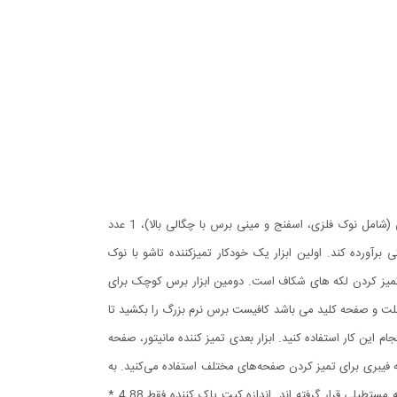
این کیت تمیزکننده 7 کاره شامل 1 برس بزرگ با تراکم بالا، 1 عدد پد تمیز کننده فیبری (مخصوص سطوح مانند مانیتور) ، 1 قلم تمیز کننده گوشی (شامل نوک فلزی، اسفنج و مینی برس با چگالی بالا)، 1 عدد
یکی برآورده کند. اولین ابزار یک خودکار تمیزکننده تاشو با نوک
تمیز کردن لکه های شکاف است. دومین ابزار برس کوچک برای
 تبلت و صفحه کلید می باشد کافیست
برس نرم بزرگ را بکشید تا
 این کار استفاده کنید. ابزار بعدی تمیز کننده مانیتور، صفحه
 درون بطری قرار می‌دهید و از صفحه فیبری برای تمیز کردن صفحه‌های مختلف استفاده می‌کنید. به
عنوان مثال صفحات نمایش ، تلویزیون، ساعت، دوربین و غیره.اندازه جمع و جور و سبک وزن: 7 ابزار تمیز کردن کامپیوتر به طور مرتب در یک جعبه مستطیلی قرار گرفته اند. اندازه کیت پاک کننده فقط 4.88 *