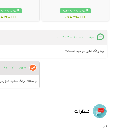
افزودن به سبد خرید
افزودن به سبد 
798000 تومان
248000 تومان
مینا
21 - 10 - 1402
:
چه رنگ هایی موجود هست؟
میهن استور
22 - 10 - 1402
با سلام. رنگ سفید صورتی
نـــظرات
نام