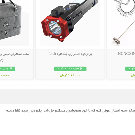
چراغ قوه اضطراری چندکاره Torch
AG
خرید
افزودن به سبد خرید
افزودن به
698000 تومان
598000 تو