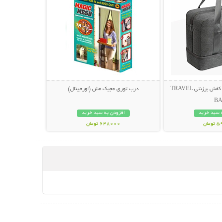
ساک مسافرتی لباس و کفش برزنتی TRAVEL
درب توری مجیک مش (اورجینال)
B
 سبد خرید
افزودن به سبد خرید
مان
648000 تومان