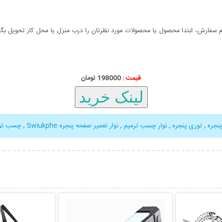
سفارش، ابتدا محصول یا محصولات مورد نظرتان را درب منزل یا محل کار تحویل بگیری
قیمت :
198000 تومان
پنجره
,
توری پنجره
,
نوار چسب ترمیم
,
نوار تعمیر صفحه پنجره Swiukphe
,
چسب تو
بیشتر
نمایش توضیحات بیشتر
نمایش توضی