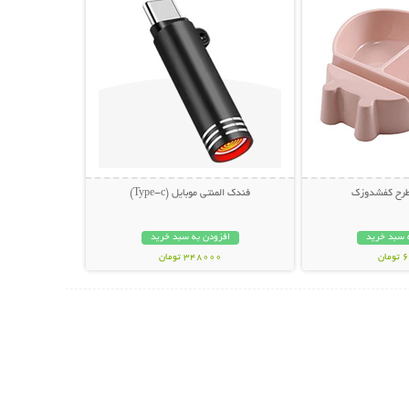
طرح کفشدوزک
فندک المنتی موبایل (Type-c)
 سبد خرید
افزودن به سبد خرید
ان
348000 تومان