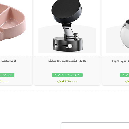
ی 5 پره
هولدر مگنتی موبایل موستانگ
ظرف تنقلات 
خرید
افزودن به سبد خرید
افزودن به
398000 تومان
69000 توم