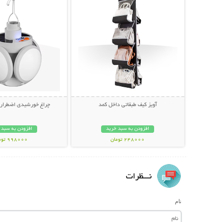
آویز کیف طبقاتی داخل کمد
چراغ خورشیدی اضطراری توپ
افزودن به سبد خرید
افزودن به سبد 
248000 تومان
998000 تومان
نـــظرات
نام