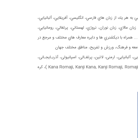
سي به هر يك از زبان هاي فارسي، انگليسي، آفريقايي، آلبانيايي،
زبان مالاي، زبان نوران، نروژي، لهستاني، پرتغالي، رومانيايي،
ني، و بسياري زبانهاي ديگر رايج دنيا ... همراه با ديكشنري ها و دايره معارف هاي مختلف و مرجع در
جامعه و فرهنگ، ورزش و تفريح، مناطق مختلف جهان
یایی، آلبانیایی، ارمنی، لاتین، پرتغـالی، اسپانیولی، آذربـایجـانی،
بوسنی، بلغـاری، چینی سـاده، چینی سنتی، کروات، چک، هلندی، استونیایی، فنلانـدی، یونـانی، عبـری، مجاری، اندونزیـایی، ژاپنی ( 4 گویش Kana Romaji, Kanji Kana, Kanji Romaji, Romaji Kanji )، کره