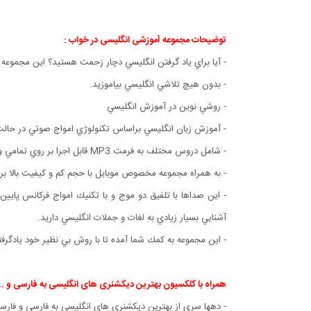
توضیحات مجموعه آموزشی انگلیسی در خواب :
- آيا براي ياد گرفتن انگليسي دچار زحمت هستيد؟ اين مجموعه 
- بدون هيچ تلاشي انگليسي بياموزيد.
- روشي نوين در آموزش انگليسي
- آموزش زبان انگليسي براساس تكنولوژي امواج صوتي در حالت
- شامل دروس مختلف به فرمت MP3 قابل اجرا بر روي تمامي وسايل پخش كننده صوتي.
- به همراه مجموعه مخصوص موبايل با حجم كم و كيفيت بالا برا
- اين صداها با تلفيق دو موج و با تكنيك امواج فركانس پا
آشنايي بسيار زيادي به لغات و جملات انگليسي داريد.
- اين مجموعه به كمك شما آمده تا با روش بي نظير خود يادگرفتن
همراه با کلکسیون بهترین دیکشنری های انگلیسی به فارسی و ..
- دهها سری از بهترین دیکشنری های انگلیسی به فارسی و فارس