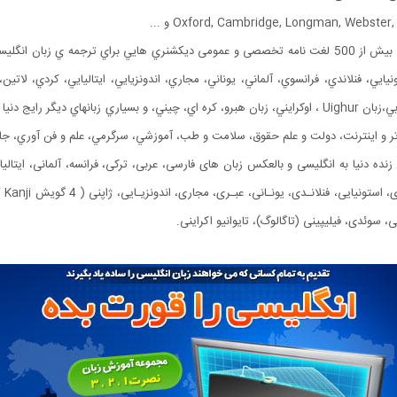
بیش از 500 لغت نامه تخصصی و عمومی ديكشنري هايي براي ترجمه ي زبان انگلي
يي، فنلاندي، فرانسوي، آلماني، يوناني، مجاري، اندونزيايي، ايتاليايي، كردي، لاتين، 
روسي، اسلونيايي، اسپانيولي، زبان سواحيلي، سوئدي، تركي، عربي،زبان Uighur ، اوكرايني، زبان هبرو، كره اي، چي
پيوتر و اينترنت، دولت و علم حقوق، سلامت و طب، آموزشي، سرگرمي، علم و فن آوري، 
ی 42 زبان زنده دنیا به انگلیسی و بالعکس زبان های فارسی، عربی، ترکی، فرانسه، آلمانی، ایتال
ی، سوئدی، فیلیپینی (تاگالوگ)، تایوانیو اکراینی.