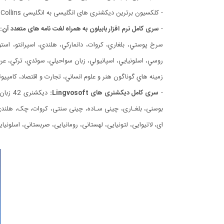
- کلکسیون برترین دیکشنری های انگلیسی به انگلیسی Oxford, Cambridge, Longman, Webster, Collins و ...
-
سری کامل نرم افزار بابیلون به همراه لغت نامه های متعدد آن:
سرخ پوستي، بلغاري، كروات، دانماركي، هلندي، اسپرانتو، استونيا
زمينه هاي گوناگون هنر و علوم انساني، تجارت و اقتصاد، كام
-
سری کامل دیکشنری های Lingvosoft:
دیکشنر
ای، لاتیوایی، لتونیایی، لهستانی، رومانیایی، صربستانی، اسلونیای