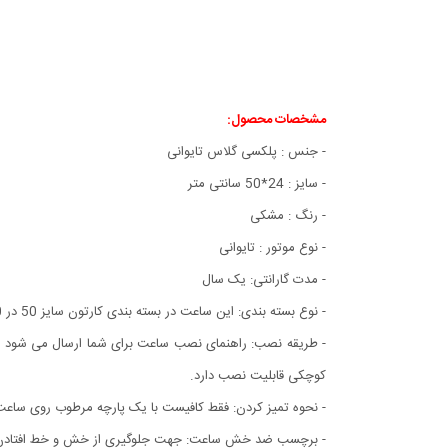
مشخصات محصول:
- جنس : پلکسی گلاس تایوانی
- سایز : 24*50 سانتی متر
- رنگ : مشکی
- نوع موتور : تایوانی
- مدت گارانتی: یک سال
- نوع بسته بندی: این ساعت در بسته بندی کارتون سایز 50 در 50 تقدیم شما می باشد که پس از نصب به سایز اصلی تبدیل می شود.
- طریقه نصب: راهنمای نصب ساعت برای شما ارسال می شود
کوچکی قابلیت نصب دارد.
- نحوه تمیز کردن: فقط کافیست با یک پارچه مرطوب روی ساعت ر
- برچسب ضد خش ساعت: جهت جلوگیری از خش و خط افتادن بد