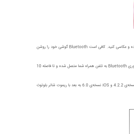
به همراه این مونوپاد و سه پایه یک وسیله به نام ریموت شاتر بلوتوث قرار دارد که با استفاده از آن می توانید از راه دور دوربین تلفن خود را کنترل کرده و عکاسی کنید. کافی است Bluetooth گوشی خود را روشن
این کنترل از راه دور بسیار سبک و کوچک بوده، می‌توانید آن را به جاکلیدی خود متصل کنید. وزن این کنترل‌کننده تنها 9 گرم است. این وسیله با فن‌آوری Bluetooth به تلفن همراه شما متصل شده و تا فاصله 10
بر روی آن سه دکمه‌ی خاموش/ روشن، تنظیم برای گوشی با سیستم‌عامل Android و گوشی با سیستم‌عامل iOS وجود دارد. سیستم های Android نسخه‌ی 4.2.2 و iOS نسخه‌ی 6.0 به بعد با ریموت شاتر بلوتوث