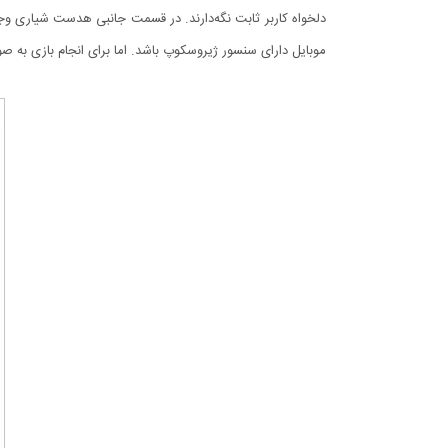
دلخواه کاربر ثابت نگه‌دارند. در قسمت جانبی هدست شیاری وج
موبایل دارای سنسور ژیروسکوپ باشد. اما برای انجام بازی به صورت فراگیر و 360 درجه، باید گوشی موبایل سنسور