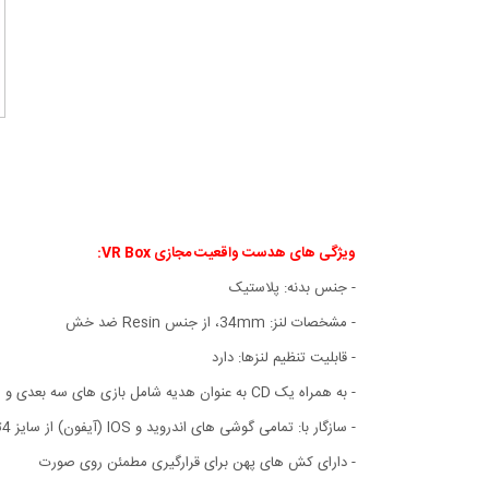
ویژگی های هدست واقعیت مجازی VR Box:
- جنس بدنه: پلاستیک
- مشخصات لنز: 34mm، از جنس Resin ضد خش
- قابلیت تنظیم لنزها: دارد
- به همراه یک CD به عنوان هدیه شامل بازی های سه بعدی و ...
- سازگار با: تمامی گوشی های اندروید و IOS (آیفون) از سایز 4تا6 اینچ
- دارای کش های پهن برای قرارگیری مطمئن روی صورت