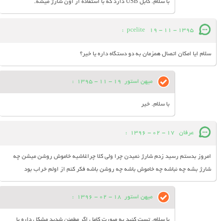
با سلام. کابل USB دارد که با استفاده از اون شارژ میشه.
:
pcelite
19 - 11 - 1395
سلام ایا امکان اتصال همزمان به دو دستگاه داره یا خیر؟
میهن استور
19 - 11 - 1395
:
با سلام. خیر
عرفان
17 - 02 - 1396
:
امروز بدستم رسید زدم شارژ نمیدن چرا ولی کلا چراغاشیه خاموش روشن میشن چه
شارژ بشه چه نباشه چه خاموش باشه چه روشن باشه فکر کنم از اولم خراب بود
میهن استور
18 - 02 - 1396
:
با سلام. تست کنید به صورت کامل اگر مطمئن شدید مشکل داره با