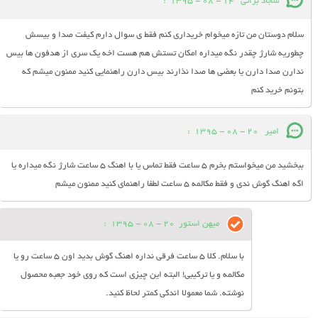
سجاد براتی
14 - 08 - 1395
:
سلام دوستان من تازه میخوام خریداری کنم فقط ی سوال دارم کیفت صدا و بیسش
چطوریه شارژ چقدر نگه میداره امکان تستش هم هست اخه یک سری از هدفون ها بیس
ندارن صدا دارن یا بعضی ها صدا نذارند بیس دارن راهنمایی کنید ممنون میشم که
بتونم خرید کنم
امیر
20 - 08 - 1395
:
ببخشید من میخواستم بخرم 5 ساعت فقط تماس یا با اهنگ 5 ساعت شارژ نگه میداره یا
اگه اهنگ گوش ندی و فقط مکالمه 5 ساعت لطفا راهنمای کنید ممنون میشم
میهن استور
20 - 08 - 1395
:
با سلام. کلا 5 ساعت فرقی نداره اهنگ گوش بدید اون 5 ساعت رو یا
مکالمه و یا ترکیبی! البته این چیزی است که روی خود جعبه محصول
نوشته. شما معمولا اندکی کمتر لحاظ کنید.