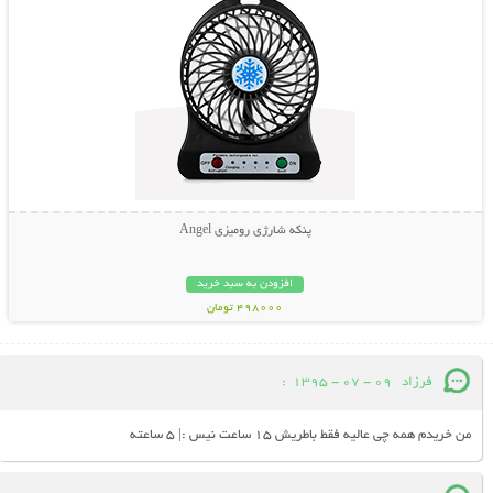
پنکه شارژی رومیزی Angel
افزودن به سبد خرید
498000 تومان
فرزاد
09 - 07 - 1395
:
من خریدم همه چی عالیه فقط باطریش 15 ساعت نیس :| 5 ساعته