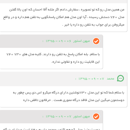
من همین مدل رو که تو تصویره ، سفارش دادم اگر مثله آقا احسان که اون بالا گفتن
مدل 740 دستش رسیده ، آِیا اون مدل هم امکان پاسخگویی به تلفن هم داره و در واقع
میکروفن برای جواب به تلفن رو داره یا خیر .
میهن استور
06 - 09 - 1395
:
با سلام. بله امکان پاسخ به تلفن رو دارند. کلیه مدل های 730 740
این قابلیت رو داره و تفاوتی نداره.
محمد
07 - 09 - 1395
:
با سلام شما که تو این مدل 730نوشتین دارای درگاه میکرو اس دی پس چطور به
دوستمون میگین این مدل فاقد درگاه مموری هست . حرفاتون تاقض داره
میهن استور
07 - 09 - 1395
:
دوست عزیز مدلی که هم اکنون موجود داریم 740 است و دارای درگاه