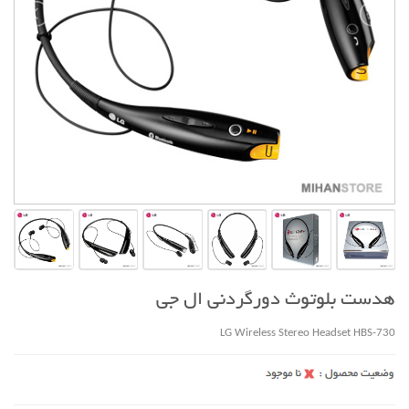
هدست بلوتوث دورگردنی ال جی
LG Wireless Stereo Headset HBS-730