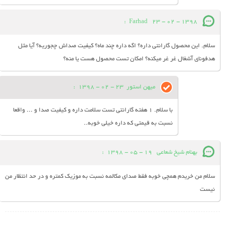
:
Farhad
23 - 02 - 1398
سلام. این محصول گارانتی داره؟ اگه داره چند ماه؟ کیفیت صداش چجوریه؟ آیا مثل
هدفونای آشغال غر غر میکنه؟ امکان تست محصول هست یا منه؟
میهن استور
23 - 02 - 1398
:
با سلام. 1 هفته گارانتی تست سلامت داره و کیفیت صدا و ... واقعا
نسبت به قیمتی که داره خیلی خوبه..
بهنام شیخ شعاعی
19 - 05 - 1398
:
سلام من خریدم همچی خوبه فقط صدای مکالمه نسبت به موزیک کمتره و در حد انتظار من
نیست