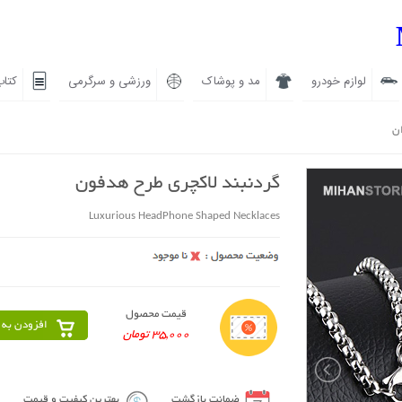
لوازم خودرو
مد و پوشاک
ورزشی و سرگرمی
کتاب
ان
گردنبند لاکچری طرح هدفون
Luxurious HeadPhone Shaped Necklaces
قیمت محصول
افزودن به 
35,000 تومان
ضمانت بازگشت
بهترین کیفیت و قیمت