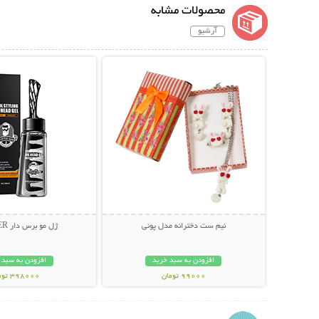
محصولات مشابه
آرشیو
نمایش توضیحات بیشتر
نمایش توضیحات 
نیم ست دخترانه مدل پونی
ژل مو برس دار SADOER
افزودن به سبد خرید
افزودن به سبد 
99000 تومان
398000 تومان