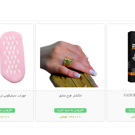
بیشتر
نمایش توضیحات بیشتر
نمایش توضی
انگشتر طرح عشق
جوراب سیلیکونی ترک پا  Socks
خرید
افزودن به سبد خرید
افزودن به
148000 تومان
238000 تو