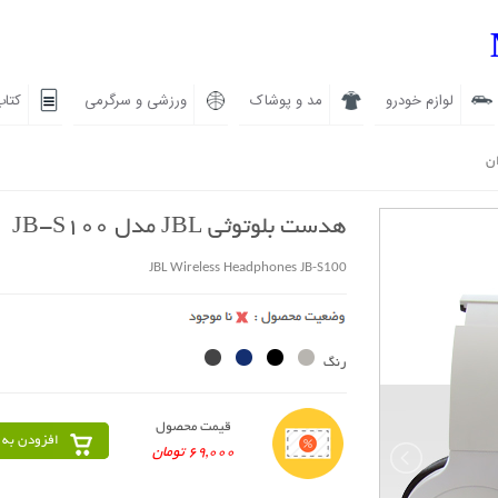
لوازم خودرو
مد و پوشاک
ورزشی و سرگرمی
کتاب
ان
هدست بلوتوثی JBL مدل JB-S100
JBL Wireless Headphones JB-S100
رنگ
قیمت محصول
افزودن به 
69,000 تومان