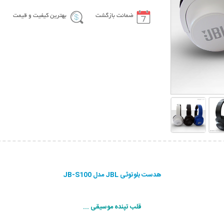
ضمانت بازگشت
بهترین کیفیت و قیمت
هدست بلوتوثی JBL مدل JB-S100
قلب تپنده موسیقی ...