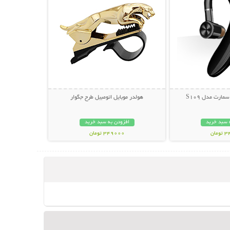
ارت مدل S109
هولدر موبایل اتومبیل طرح جگوار
 سبد خرید
افزودن به سبد خرید
مان
349000 تومان