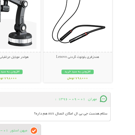
هندزفری بلوتوث گردنی Lenovo
هولدر موبایل جرثقیلی 360 درج
افزودن به سبد خرید
افزودن به سبد 
798000 تومان
798000 تومان
مهران
01 - 09 - 1396
:
سلام.هدست جی بی ال امکان اتصال aux هم داره؟
میهن استور
01 - 09 - 1396