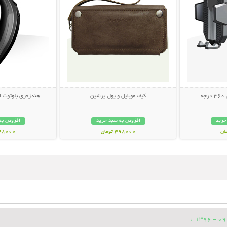
ه
کیف موبایل و پول پرشین
هندزفری بلوتوث اسم
خرید
افزودن به سبد خرید
افزودن به
398000 تومان
348000 تو
: