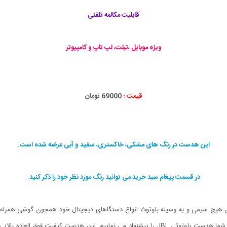
قابلیت مکالمه تلفنی
ویژه موبایل ،تبلت، لپ تاپ و کامپیوتر
قیمت :
69000 تومان
این هدست در رنگ های مشکی، خاکستری، سفید و آبی عرضه شده است.
در قسمت پیغام سبد خرید می توانید رنگ مورد نظر خود را ذکر کنید.
 هیچ سیمی و به وسیله بلوتوث انواع دستگاهای دیجیتال خود همچون گوشی همراه، تب
موسیقی بتوانید تماس های تلفنی خود را نیز پاسخگو باشید به شما هدست بلوتوثی JBL را پیشنهاد می ن