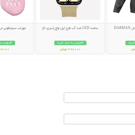
DAR
ساعت LED ضد آب طرح اپل واچ (سری 3)
جوراب سیلیکونی ترک پا  Socks
خرید
افزودن به سبد خرید
افزودن به
298000 تومان
238000 تو