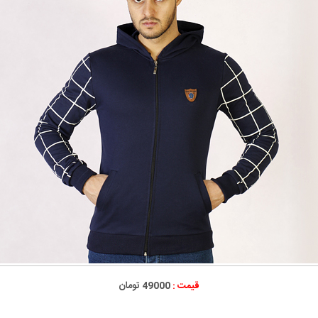
قیمت :
49000 تومان