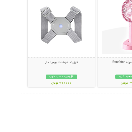
Sunshi
قوزبند هوشمند ویبره دار
 سبد خرید
افزودن به سبد خرید
مان
798000 تومان