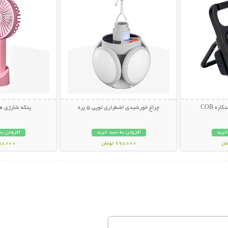
ره COB
چراغ خورشیدی اضطراری توپی 5 پره
پنکه شارژی همراه ne
خرید
افزودن به سبد خرید
افزودن به
998000 تومان
398000 تو