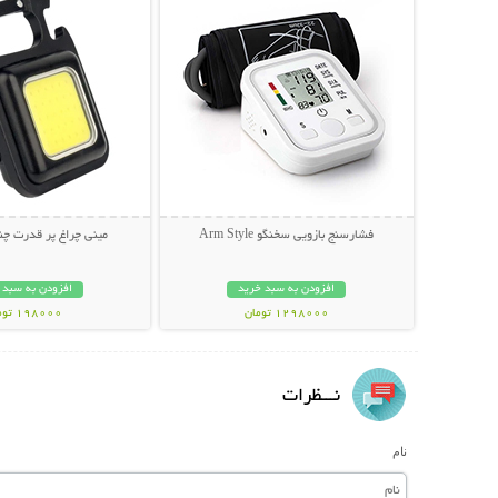
فشارسنج بازویی سخنگو Arm Style
مینی چراغ پر قدرت چندکا
افزودن به سبد خرید
افزودن به سبد 
1298000 تومان
198000 تومان
نـــظرات
نام