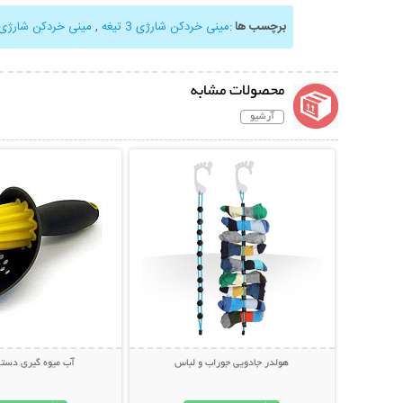
برچسب ها
:
مینی خردکن شارژی 3 تیغه
,
مینی خردکن شارژی
محصولات مشابه
آرشیو
نمایش توضیحات بیشتر
نمایش توضیحات 
هولدر جادویی جوراب و لباس
آب میوه گیری دستی