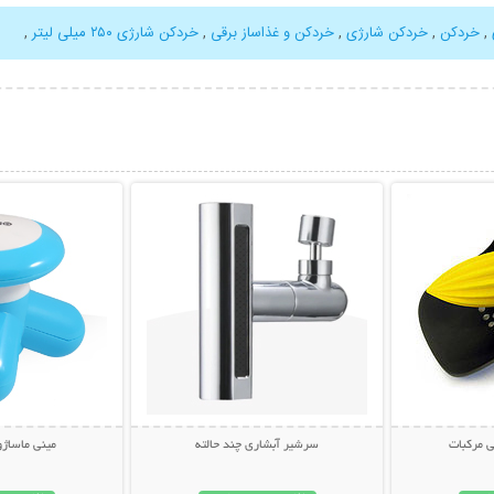
,
خردکن
,
خردکن شارژی
,
خردکن و غذاساز برقی
,
خردکن شارژی ۲۵۰ میلی لیتر
,
بیشتر
نمایش توضیحات بیشتر
نمایش توضی
 مرکبات
سرشیر آبشاری چند حالته
مینی ماساژور USB م