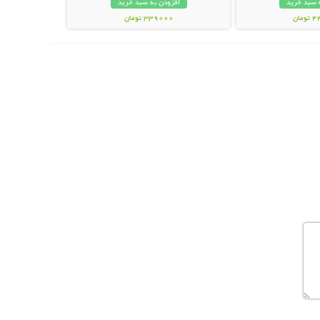
 سبد خرید
افزودن به سبد خرید
مان
339000 تومان