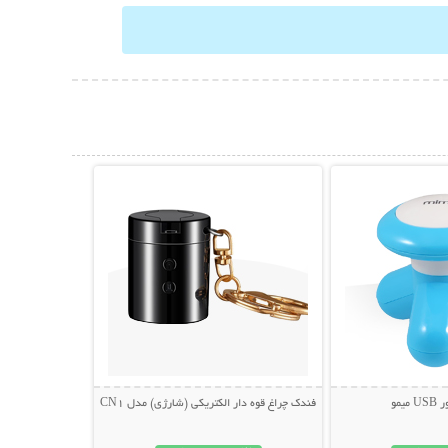
حات بیشتر
نمایش توضیحات بیشتر
یمو
فندک چراغ قوه دار الکتریکی (شارژی) مدل CN1