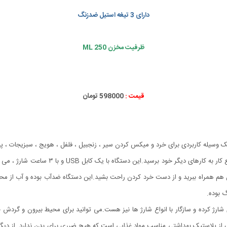
دارای 3 تیغه استیل ضدزنگ
ظرفیت مخزن 250 ML
قیمت :
598000 تومان
ه تیز است که به عنوان یک وسیله کاربردی برای خرد و میکس کردن سیر ، زنجبیل ، فلفل ، هویج ، س
هم همراه ببرید و از دست خرد کردن راحت بشید.این دستگاه ضدآب بوده و آب از محفظه
نید از طریق کابل USB و کابل اندرویدی شارژ کرده و سازگار با انواع شارژ ها نیز هست.می توانید برای مح
ی از پلاستیک بهداشتی مناسب مواد غذایی است که هیچ ضرری برای بدن ندارد. از دی